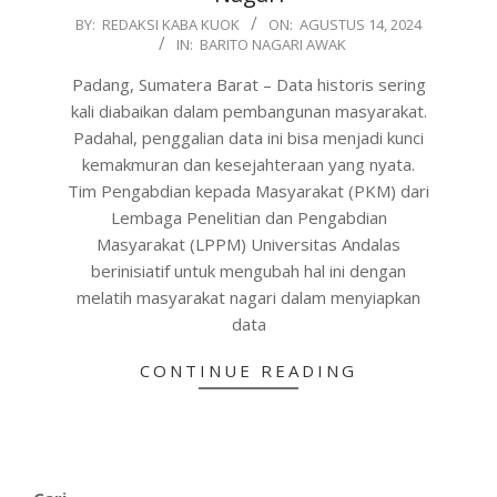
2024-
BY:
REDAKSI KABA KUOK
ON:
AGUSTUS 14, 2024
IN:
BARITO NAGARI AWAK
08-
14
Padang, Sumatera Barat – Data historis sering
kali diabaikan dalam pembangunan masyarakat.
Padahal, penggalian data ini bisa menjadi kunci
kemakmuran dan kesejahteraan yang nyata.
Tim Pengabdian kepada Masyarakat (PKM) dari
Lembaga Penelitian dan Pengabdian
Masyarakat (LPPM) Universitas Andalas
berinisiatif untuk mengubah hal ini dengan
melatih masyarakat nagari dalam menyiapkan
data
CONTINUE READING