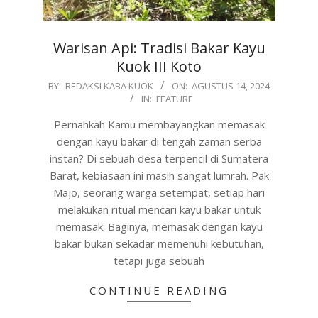
Warisan Api: Tradisi Bakar Kayu
Kuok III Koto
2024-
BY:
REDAKSI KABA KUOK
ON:
AGUSTUS 14, 2024
IN:
FEATURE
08-
14
Pernahkah Kamu membayangkan memasak
dengan kayu bakar di tengah zaman serba
instan? Di sebuah desa terpencil di Sumatera
Barat, kebiasaan ini masih sangat lumrah. Pak
Majo, seorang warga setempat, setiap hari
melakukan ritual mencari kayu bakar untuk
memasak. Baginya, memasak dengan kayu
bakar bukan sekadar memenuhi kebutuhan,
tetapi juga sebuah
CONTINUE READING