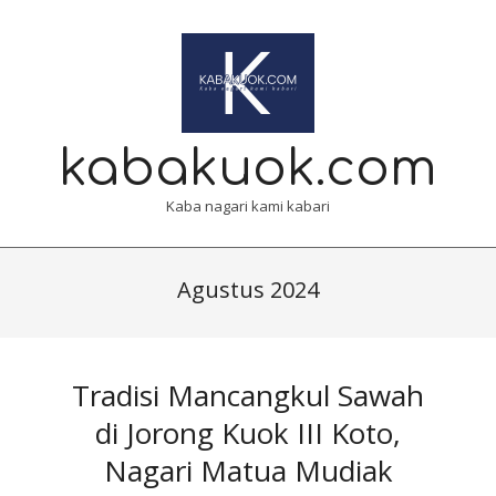
Skip
to
content
kabakuok.com
Kaba nagari kami kabari
Primary
Navigation
Agustus 2024
Menu
Tradisi Mancangkul Sawah
di Jorong Kuok III Koto,
Nagari Matua Mudiak