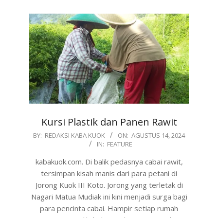
Kursi Plastik dan Panen Rawit
2024-
BY:
REDAKSI KABA KUOK
ON:
AGUSTUS 14, 2024
IN:
FEATURE
08-
14
kabakuok.com. Di balik pedasnya cabai rawit,
tersimpan kisah manis dari para petani di
Jorong Kuok III Koto. Jorong yang terletak di
Nagari Matua Mudiak ini kini menjadi surga bagi
para pencinta cabai. Hampir setiap rumah