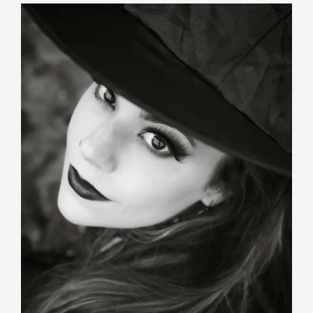
,
ah
da