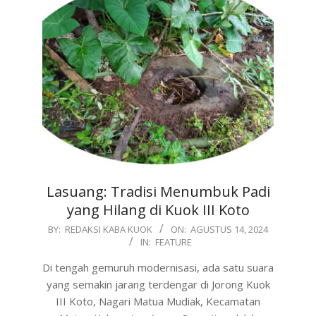
Lasuang: Tradisi Menumbuk Padi
yang Hilang di Kuok III Koto
2024-
BY:
REDAKSI KABA KUOK
ON:
AGUSTUS 14, 2024
IN:
FEATURE
08-
14
Di tengah gemuruh modernisasi, ada satu suara
yang semakin jarang terdengar di Jorong Kuok
III Koto, Nagari Matua Mudiak, Kecamatan