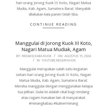
hari orang Jorong Kuok III Koto, Nagari Matua
Mudia, Kab. Agam, Sumatera Barat. Manyabik
dilakukan kala panen telah tiba.
CONTINUE READING
Manggulai di Jorong Kuok III Koto,
Nagari Matua Mudiak, Agam
2024-
BY:
REDAKSI KABA KUOK
ON:
AGUSTUS 15, 2024
IN:
YOUTUBE NEGERI KUOK
08-
15
Manggulai merupakan salah satu kegiatan
sehari-hari orang Jorong Kuok III Koto, Nagari
Matua Mudia, Kab. Agam, Sumatera Barat.
Mereka manggulai dengan menggunakan kelapa
tua pilihan. Gulai ini adalah cikal bagi rendang
atau ragam masakan lain di masyarakat.
#minangkabau #kulinerminang