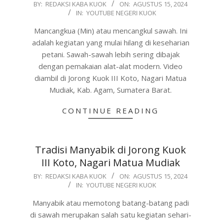
2024-
BY:
REDAKSI KABA KUOK
ON:
AGUSTUS 15, 2024
IN:
YOUTUBE NEGERI KUOK
08-
15
Mancangkua (Min) atau mencangkul sawah. Ini
adalah kegiatan yang mulai hilang di keseharian
petani. Sawah-sawah lebih sering dibajak
dengan pemakaian alat-alat modern. Video
diambil di Jorong Kuok III Koto, Nagari Matua
Mudiak, Kab. Agam, Sumatera Barat.
CONTINUE READING
Tradisi Manyabik di Jorong Kuok
III Koto, Nagari Matua Mudiak
2024-
BY:
REDAKSI KABA KUOK
ON:
AGUSTUS 15, 2024
IN:
YOUTUBE NEGERI KUOK
08-
15
Manyabik atau memotong batang-batang padi
di sawah merupakan salah satu kegiatan sehari-