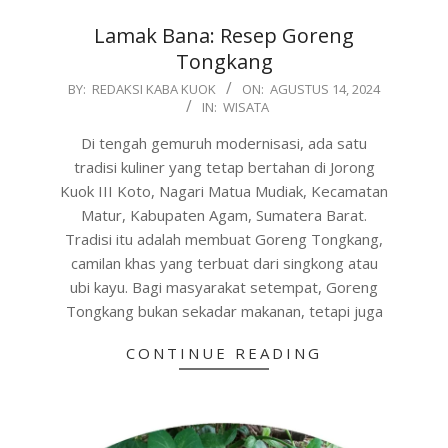
Lamak Bana: Resep Goreng
Tongkang
2024-
BY:
REDAKSI KABA KUOK
ON:
AGUSTUS 14, 2024
IN:
WISATA
08-
14
Di tengah gemuruh modernisasi, ada satu
tradisi kuliner yang tetap bertahan di Jorong
Kuok III Koto, Nagari Matua Mudiak, Kecamatan
Matur, Kabupaten Agam, Sumatera Barat.
Tradisi itu adalah membuat Goreng Tongkang,
camilan khas yang terbuat dari singkong atau
ubi kayu. Bagi masyarakat setempat, Goreng
Tongkang bukan sekadar makanan, tetapi juga
CONTINUE READING