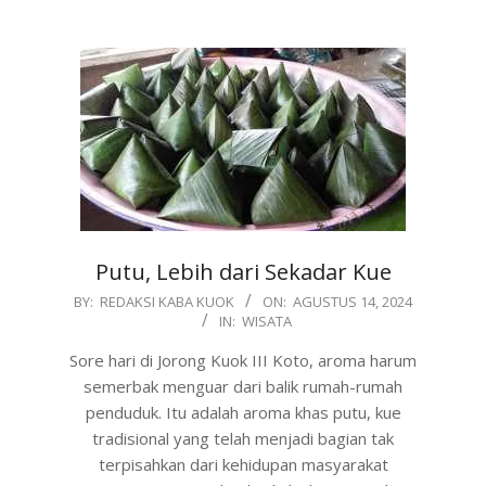
Putu, Lebih dari Sekadar Kue
2024-
BY:
REDAKSI KABA KUOK
ON:
AGUSTUS 14, 2024
IN:
WISATA
08-
14
Sore hari di Jorong Kuok III Koto, aroma harum
semerbak menguar dari balik rumah-rumah
penduduk. Itu adalah aroma khas putu, kue
tradisional yang telah menjadi bagian tak
terpisahkan dari kehidupan masyarakat