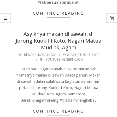
#kulinersumaterabarat.
CONTINUE READING
Asyiknya makan di sawah, di
Jorong Kuok III Koto, Nagari Matua
Mudiak, Agam
2024-
BY:
REDAKSI KABA KUOK
ON:
AGUSTUS 15, 2024
IN:
YOUTUBE NEGERI KUOK
08-
15
Salah satu ingatan anak-anak petani adalah
nikmatnya makan di sawah pasca panen. Makan
di sawah adalah salah satu kegiatan sehari-hari
petani di Jorong Kuok III Koto, Nagari Matua
Mudiak, Kab. Agam, Sumatera
Barat. #nagariminang #tradisiminangkabau
CONTINUE READING