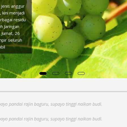
Gempa Terkini! Guncang Pa
Padang, 22 Oktober 2024 – Sebuah gempa
Magnitudo mengguncang wilayah Pangandaran
Selasa malam (22/10) pukul 19:43 WIB. Ba
Klimatologi, dan Geofisika (BMKG) melapo
gempa berada di laut, tepatnya 18 km bar
Pangandaran, dengan kedalaman 72 km.
dirasakan hingga