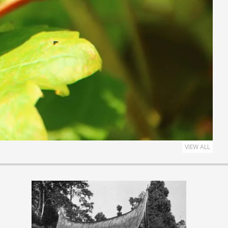
ngandaran
 berkekuatan 5,0
, Jawa Barat, pada
dan Meteorologi,
rkan bahwa pusat
at daya Kabupaten
 Getaran gempa