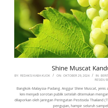
Shine Muscat Kandu
2024-
BY:
REDAKSI KABA KUOK
ON:
OKTOBER 29, 2024
IN:
BERI
RESIDU 
10-
29
Bangkok-Malaysia-Padang. Anggur Shine Muscat, jenis a
kini menjadi sorotan publik setelah ditemukan menga
dilaporkan oleh Jaringan Peringatan Pestisida Thailand 
pengujian, hampir seluruh sampe