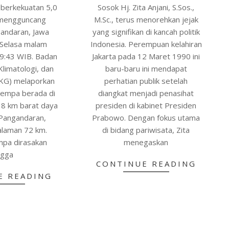
berkekuatan 5,0
Sosok Hj. Zita Anjani, S.Sos.,
mengguncang
M.Sc., terus menorehkan jejak
gandaran, Jawa
yang signifikan di kancah politik
 Selasa malam
Indonesia. Perempuan kelahiran
19:43 WIB. Badan
Jakarta pada 12 Maret 1990 ini
Klimatologi, dan
baru-baru ini mendapat
MKG) melaporkan
perhatian publik setelah
gempa berada di
diangkat menjadi penasihat
 18 km barat daya
presiden di kabinet Presiden
Pangandaran,
Prabowo. Dengan fokus utama
alaman 72 km.
di bidang pariwisata, Zita
mpa dirasakan
menegaskan
ngga
CONTINUE READING
E READING