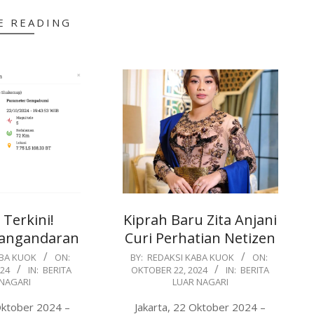
E READING
Terkini!
Kiprah Baru Zita Anjani
angandaran
Curi Perhatian Netizen
2024-
ABA KUOK
ON:
BY:
REDAKSI KABA KUOK
ON:
024
IN:
BERITA
OKTOBER 22, 2024
IN:
BERITA
10-
 NAGARI
LUAR NAGARI
22
Oktober 2024 –
Jakarta, 22 Oktober 2024 –