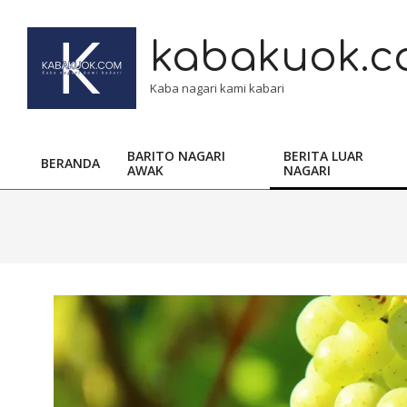
Skip
to
kabakuok.
content
Kaba nagari kami kabari
BARITO NAGARI
BERITA LUAR
BERANDA
AWAK
NAGARI
Primary
Navigation
Menu