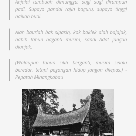
Anjalai tumbuah dimunggu, sugi sugi dirumpun
padi. Supayo pandai rajin baguru, supayo tinggi
naikan budi.
Anjalai tumbuah dimunggu, sugi sugi dirumpun
padi. Supayo pandai rajin baguru, supayo tinggi
naikan budi.
Alah bauriah bak sipasin, kok bakiek alah bajajak,
habih tahun baganti musim, sandi Adat jangan
dianjak.
(Walaupun tahun silih berganti, musim selalu
beredar, tetapi pegangan hidup jangan dilepas.) -
Pepatah Minangkabau