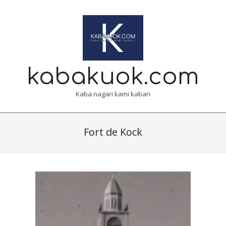
Skip
to
content
kabakuok.com
Kaba nagari kami kabari
Primary
Navigation
Fort de Kock
Menu