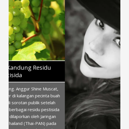
,
ah
da