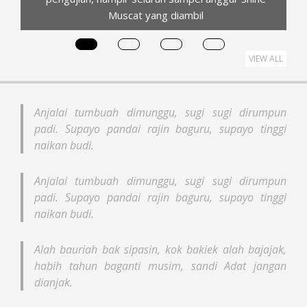
Para Pengangguran! Tunggulah
Janda Kaya
Jakarta – Calon Wakil Gubernur DKI Jakarta,
Suswono, melontarkan guyonan kontroversial saat
debat Pilkada pada Minggu (27/10). Suswono, yang
berpasangan dengan Ridwan Kamil sebagai calon
gubernur, menyampaikan pernyataan yang
memancing perhatian publik terkait para janda kaya.
Dalam pernyataannya, ia menyarankan agar para
janda yang berpenghasilan tinggi menikahi para pria
pengangguran.
VIEW ALL