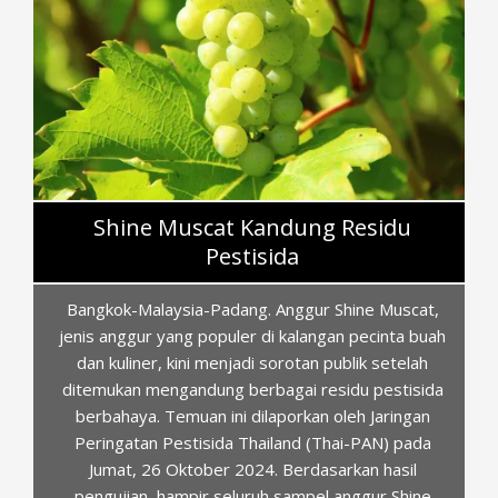
t,
uah
h
ida
n
a
e