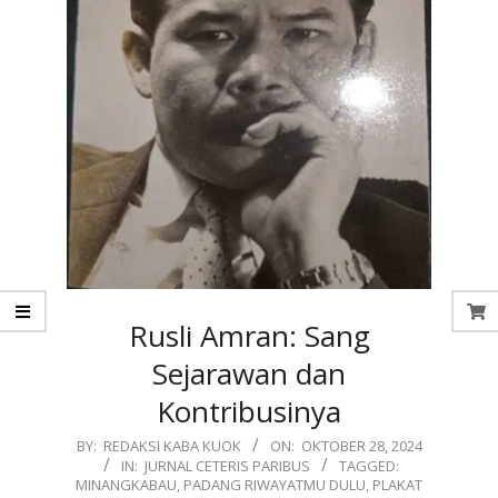
Rusli Amran: Sang
Sejarawan dan
Kontribusinya
2024-
BY:
REDAKSI KABA KUOK
ON:
OKTOBER 28, 2024
IN:
JURNAL CETERIS PARIBUS
TAGGED:
10-
MINANGKABAU
,
PADANG RIWAYATMU DULU
,
PLAKAT
28