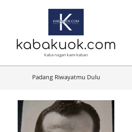
Skip
to
content
kabakuok.com
Kaba nagari kami kabari
Primary
Navigation
Padang Riwayatmu Dulu
Menu